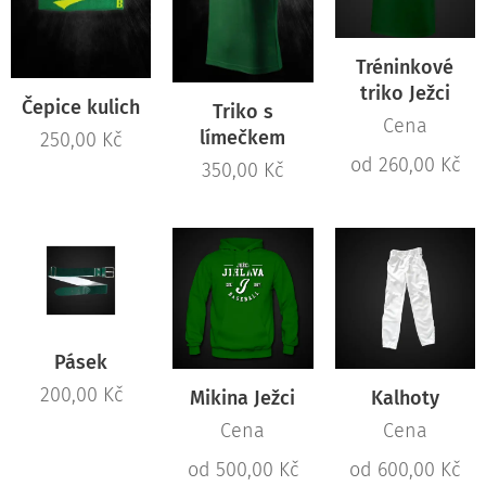
Tréninkové
triko Ježci
Čepice kulich
Triko s
Cena
límečkem
250,00
Kč
od
260,00
Kč
350,00
Kč
Pásek
200,00
Kč
Mikina Ježci
Kalhoty
Cena
Cena
od
500,00
Kč
od
600,00
Kč