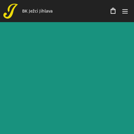
BK Ježci Jihlava