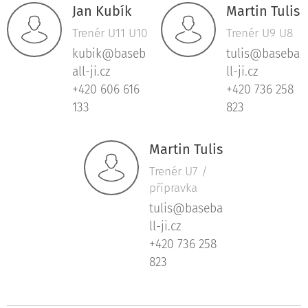
Jan Kubík
Martin Tulis
Trenér U11 U10
Trenér U9 U8
kubik@baseb
tulis@baseba
all-ji.cz
ll-ji.cz
+420 606 616
+420 736 258
133
823
Martin Tulis
Trenér U7 /
přípravka
tulis@baseba
ll-ji.cz
+420 736 258
823