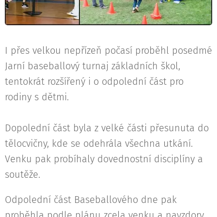
I přes velkou nepřízeň počasí proběhl posedmé
Jarní baseballový turnaj základních škol,
tentokrát rozšířený i o odpolední část pro
rodiny s dětmi.
Dopolední část byla z velké části přesunuta do
tělocvičny, kde se odehrála všechna utkání.
Venku pak probíhaly dovednostní disciplíny a
soutěže.
Odpolední část Baseballového dne pak
proběhla podle plánu zcela venku a navzdory