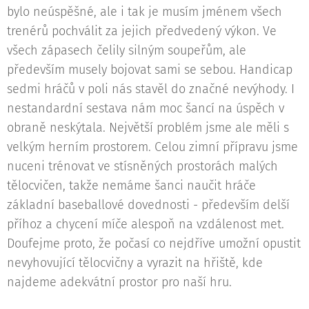
bylo neúspěšné, ale i tak je musím jménem všech
trenérů pochválit za jejich předvedený výkon. Ve
všech zápasech čelily silným soupeřům, ale
především musely bojovat sami se sebou. Handicap
sedmi hráčů v poli nás stavěl do značné nevýhody. I
nestandardní sestava nám moc šancí na úspěch v
obraně neskýtala. Největší problém jsme ale měli s
velkým herním prostorem. Celou zimní přípravu jsme
nuceni trénovat ve stísněných prostorách malých
tělocvičen, takže nemáme šanci naučit hráče
základní baseballové dovednosti - především delší
příhoz a chycení míče alespoň na vzdálenost met.
Doufejme proto, že počasí co nejdříve umožní opustit
nevyhovující tělocvičny a vyrazit na hřiště, kde
najdeme adekvátní prostor pro naší hru.