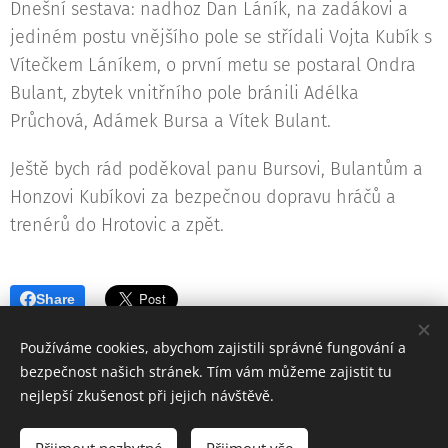
Dnešní sestava: nadhoz Dan Láník, na zadákovi a
jediném postu vnějšího pole se střídali Vojta Kubík s
Vítečkem Láníkem, o první metu se postaral Ondra
Bulant, zbytek vnitřního pole bránili Adélka
Průchová, Adámek Bursa a Vítek Bulant.
Ještě bych rád poděkoval panu Bursovi, Bulantům a
Honzovi Kubíkovi za bezpečnou dopravu hráčů a
trenérů do Hrotovic a zpět.
Share
Používáme cookies, abychom zajistili správné fungování a
bezpečnost našich stránek. Tím vám můžeme zajistit tu
nejlepší zkušenost při jejich návštěvě.
© 2022 Baseballový klub Ježci Jihlava, z.s.