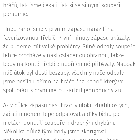
hráčů, tak jsme čekali, jak si se silnými soupeři
poradíme.
Hned ráno jsme v prvním zápase narazili na
favorizovanou Třebíč. První minuty zápasu ukázaly,
že budeme mít velké problémy. Silné odpaly soupeře
lehce procházely naší oslabenou obranou, takže
body na kontě Třebíče nepříjemně přibývaly. Naopak
náš útok byl dosti bezzubý, všechny naše odpaly
jsme posílali přímo na hráče "na kopci", který ve
spolupráci s první metou zařídil jednoduchý aut.
Až v půlce zápasu naši hráči v útoku ztratili ostych,
začali mnohem lépe odpalovat a díky běhu po
metách donutili soupeře k drobným chybám.
Několika důležitými body jsme zkorigovali