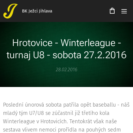
BK Ježci Jihlava
Hrotovice - Winterleague -
turnaj U8 - sobota 27.2.2016
28.02.2016
Poslední únorová sobota patřila opět baseballu - náš
mladý tým U7/U8 se zúčastnil již třetího kola
Winterleague v Hrotovicích. Tentokrát však naše
sestava vlivem nemoci prořídla na pouhých sedm