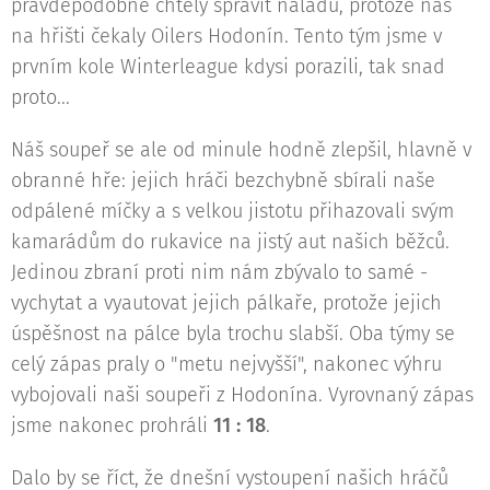
pravděpodobně chtěly spravit náladu, protože nás
na hřišti čekaly Oilers Hodonín. Tento tým jsme v
prvním kole Winterleague kdysi porazili, tak snad
proto...
Náš soupeř se ale od minule hodně zlepšil, hlavně v
obranné hře: jejich hráči bezchybně sbírali naše
odpálené míčky a s velkou jistotu přihazovali svým
kamarádům do rukavice na jistý aut našich běžců.
Jedinou zbraní proti nim nám zbývalo to samé -
vychytat a vyautovat jejich pálkaře, protože jejich
úspěšnost na pálce byla trochu slabší. Oba týmy se
celý zápas praly o "metu nejvyšší", nakonec výhru
vybojovali naši soupeři z Hodonína. Vyrovnaný zápas
jsme nakonec prohráli
11 : 18
.
Dalo by se říct, že dnešní vystoupení našich hráčů