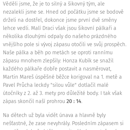
Věděli jsme, že je to silný a šikovný tým, ale
nezalekli jsme se. Hned od počátku jsme se bodově
drželi na dostřel, dokonce jsme první dvě směny
lehce vedli. Malí Draci však jsou šikovní pálkaři a
několika dlouhými odpaly do našeho prázdného
vnějšího pole si vývoj zápasu otočili ve svůj prospěch.
Naše pálka a běh po metách se oproti rannímu
zápasu mnohem zlepšily: Honza Kubík se snažil
každého pálkaře dobře postavit a nasměrovat,
Martin Mareš úspěšné běžce korigoval na 1. metě a
Pavel Průcha leckdy "silou vůle" dotlačil malé
útočníky z 2. až 3. mety pro důležité body. I tak však
zápas skončil naší prohrou
20 : 14
.
Na dětech už byla vidět únava a hlavně byly
nešťastné, že zase nevyhrály. Posledním zápasem si