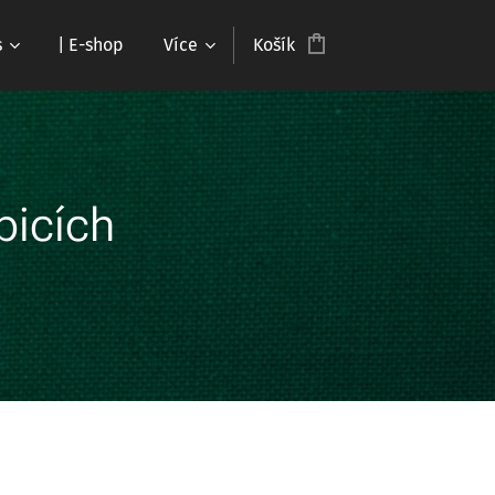
s
| E-shop
Více
Košík
ubicích