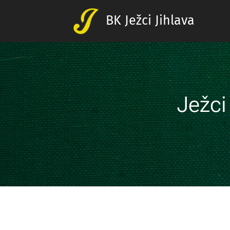
BK Ježci Jihlava
Ježci 