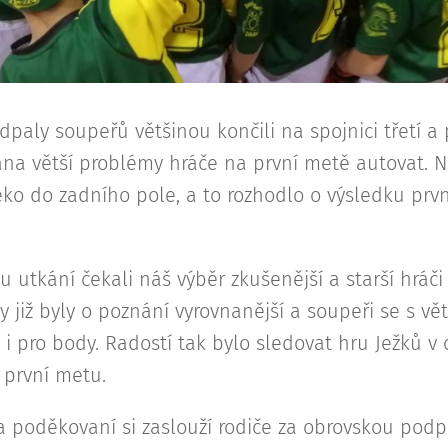
paly soupeřů většinou končili na spojnici třetí a 
na větší problémy hráče na první metě autovat. 
eko do zadního pole, a to rozhodlo o výsledku prv
u utkání čekali náš výběr zkušenější a starší hráči
y již byly o poznání vyrovnanější a soupeři se s vět
i pro body. Radostí tak bylo sledovat hru Ježků v 
 první metu.
 poděkovaní si zaslouží rodiče za obrovskou podp