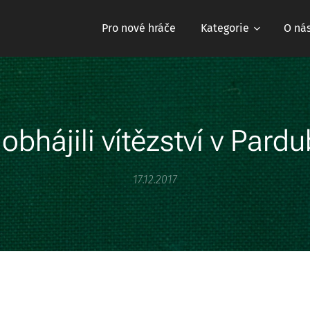
Pro nové hráče
Kategorie
O ná
obhájili vítězství v Pard
17.12.2017