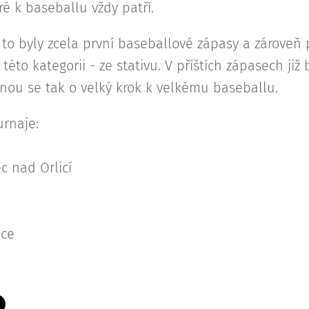
é k baseballu vždy patří.
 to byly zcela první baseballové zápasy a zároveň 
této kategorii - ze stativu. V příštích zápasech ji
ou se tak o velký krok k velkému baseballu.
rnaje:
ec nad Orlicí
ice