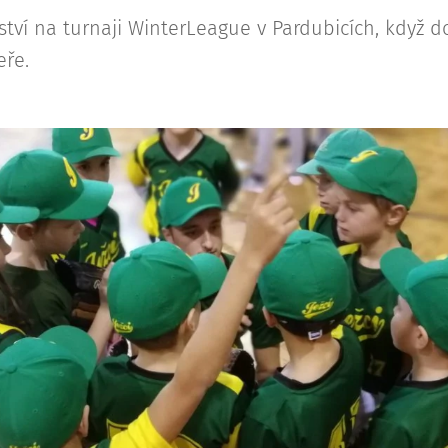
ězství na turnaji WinterLeague v Pardubicích, když d
eře.