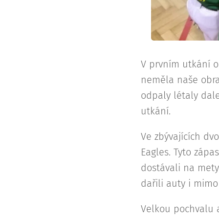
V prvním utkání od
neměla naše obra
odpaly létaly dal
utkání.
Ve zbývajících dvo
Eagles. Tyto zápas
dostávali na mety 
dařili auty i mimo
Velkou pochvalu a