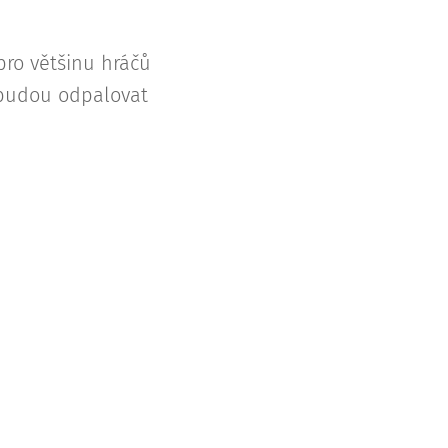
pro většinu hráčů
ž budou odpalovat