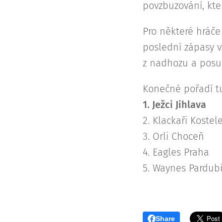
povzbuzování, kter
Pro některé hráče
poslední zápasy v 
z nadhozu a posun
Konečné pořadí tu
1. Ježci Jihlava
2. Klackaři Kostel
3. Orli Choceň
4. Eagles Praha
5. Waynes Pardub
Share