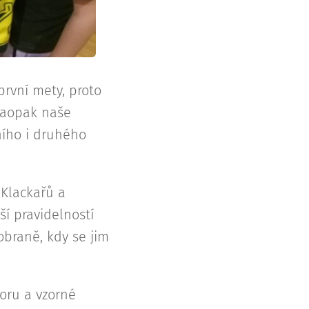
první mety, proto
Naopak naše
ního i druhého
 Klackařů a
ší pravidelností
obraně, kdy se jim
oru a vzorné