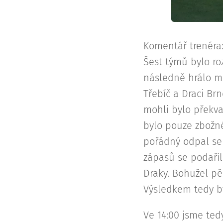
Komentář trenéra
Šest týmů bylo ro
následně hrálo me
Třebíč a Draci Br
mohli bylo překv
bylo pouze zbožné
pořádný odpal se
zápasů se podařil
Draky. Bohužel p
Výsledkem tedy byl
Ve 14:00 jsme ted