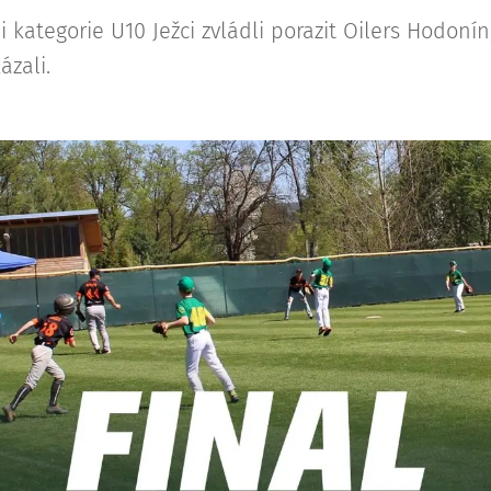
 kategorie U10 Ježci zvládli porazit Oilers Hodoní
zali.