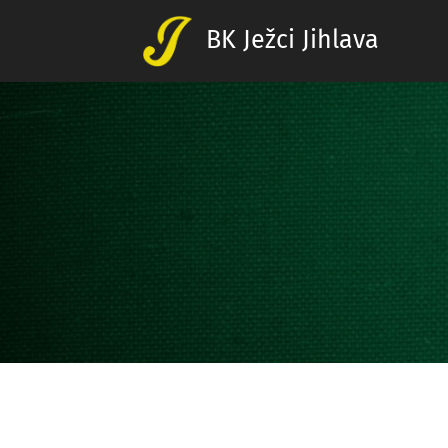
BK Ježci Jihlava