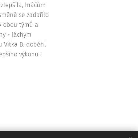
zlepšila, hráčům
 směně se zadařilo
ty obou týmů a
ny - Jáchym
 Vítka B. doběhl
lepšího výkonu !