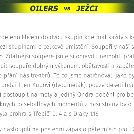
:
zděleno klíčem do dvou skupin kde hrál každý s 
zi skupinami o celkové umístění. Soupeři v naší s
no. Zdatnější soupeře jsme si opravdu nemohli přát
apit soupeře dobrým výkonem, obětavostí a zapále
 přání nás trenérů. To co jsme natrénovali jako by
 podařil jen Kubovi (dvoumeťák), pouze deseti hr
i postoupit na mety a jediný Ondra doběhl pro bo
ěkných baseballových momentů z naší strany bylo
a prohra s Třebíčí 0:14 a s Draky 1:16.
y nastoupili na poslední zápas o páté místo proti 