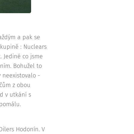
každým a pak se
kupině : Nuclears
. Jediné co jsme
ním. Bohužel to
 neexistovalo -
áčům z obou
d v utkání s
 pomálu.
Oilers Hodonín. V