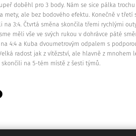
upeř doběhl pro 3 body. Nám se sice pálka trochu 
na mety, ale bez bodového efektu. Konečně v třetí
li na 3:4. Čtvrtá směna skončila třemi rychlými ou
jsme měli vše ve svých rukou v dohrávce páté smě
na 4:4 a Kuba dvoumetrovým odpalem s podporou
Velká radost jak z vítězství, ale hlavně z mnohem 
skončili na 5-tém místě z šesti týmů.