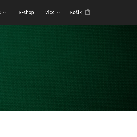
s
| E-shop
Více
Košík