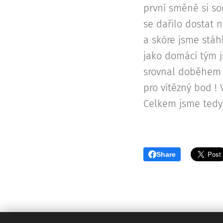
první směně si so
se dařilo dostat 
a skóre jsme stáh
jako domácí tým 
srovnal doběhem 
pro vítězný bod ! 
Celkem jsme tedy 
Share