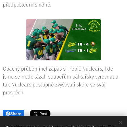
předposlední směně.
Opačný průběh měl zápas s Třebíč Nuclears, kde
jsme se nedokázali soupeřům pálkařsky vyrovnat a
tak Nuclears postupně zvyšovali skóre ve svůj
prospěch.
Share