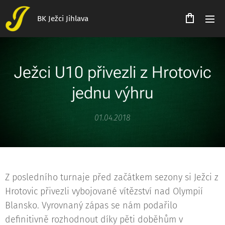
BK Ježci Jihlava
Ježci U10 přivezli z Hrotovic
jednu výhru
01.04.2018
Z posledního turnaje před začátkem sezony si Ježci z
Hrotovic přivezli vybojované vítězství nad Olympií
Blansko. Vyrovnaný zápas se nám podařilo
definitivně rozhodnout díky pěti doběhům v