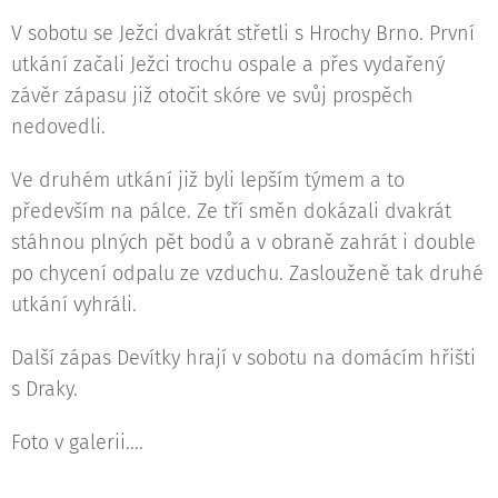
V sobotu se Ježci dvakrát střetli s Hrochy Brno. První
utkání začali Ježci trochu ospale a přes vydařený
závěr zápasu již otočit skóre ve svůj prospěch
nedovedli.
Ve druhém utkání již byli lepším týmem a to
především na pálce. Ze tří směn dokázali dvakrát
stáhnou plných pět bodů a v obraně zahrát i double
po chycení odpalu ze vzduchu. Zaslouženě tak druhé
utkání vyhráli.
Další zápas Devítky hrají v sobotu na domácím hřišti
s Draky.
Foto v galerii....