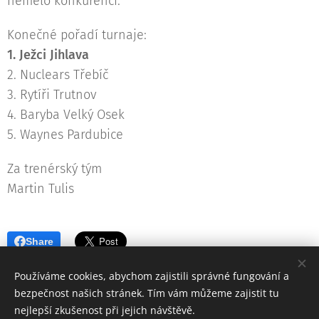
nemělo konkurenci.
Konečné pořadí turnaje:
1. Ježci Jihlava
2. Nuclears Třebíč
3. Rytíři Trutnov
4. Baryba Velký Osek
5. Waynes Pardubice
Za trenérský tým
Martin Tulis
Share
Používáme cookies, abychom zajistili správné fungování a
bezpečnost našich stránek. Tím vám můžeme zajistit tu
nejlepší zkušenost při jejich návštěvě.