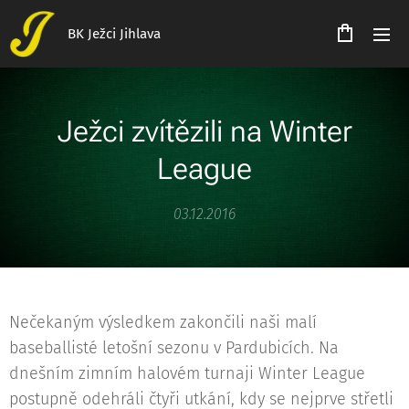
BK Ježci Jihlava
Ježci zvítězili na Winter
League
03.12.2016
Nečekaným výsledkem zakončili naši malí
baseballisté letošní sezonu v Pardubicích. Na
dnešním zimním halovém turnaji Winter League
postupně odehráli čtyři utkání, kdy se nejprve střetli