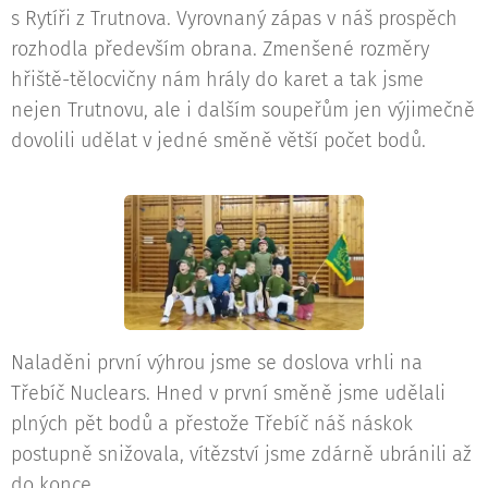
s Rytíři z Trutnova. Vyrovnaný zápas v náš prospěch
rozhodla především obrana. Zmenšené rozměry
hřiště-tělocvičny nám hrály do karet a tak jsme
nejen Trutnovu, ale i dalším soupeřům jen výjimečně
dovolili udělat v jedné směně větší počet bodů.
Naladěni první výhrou jsme se doslova vrhli na
Třebíč Nuclears. Hned v první směně jsme udělali
plných pět bodů a přestože Třebíč náš náskok
postupně snižovala, vítězství jsme zdárně ubránili až
do konce.