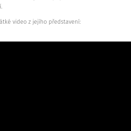
.
átké video z jejího představení: