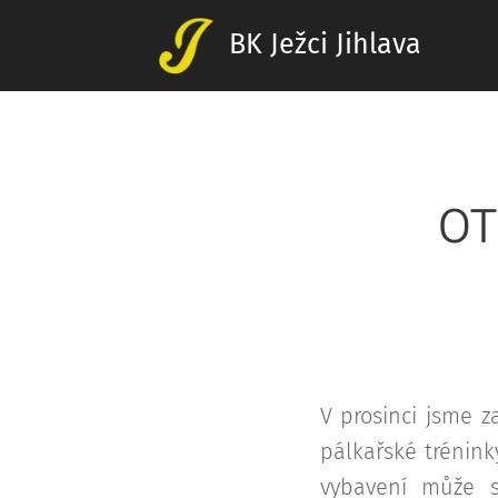
BK Ježci Jihlava
OT
V prosinci jsme z
pálkařské trénink
vybavení může s