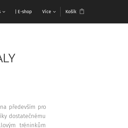
s
| E-shop
Více
Košík
ALY
čena především pro
 díky dostatečnému
llovým tréninkům