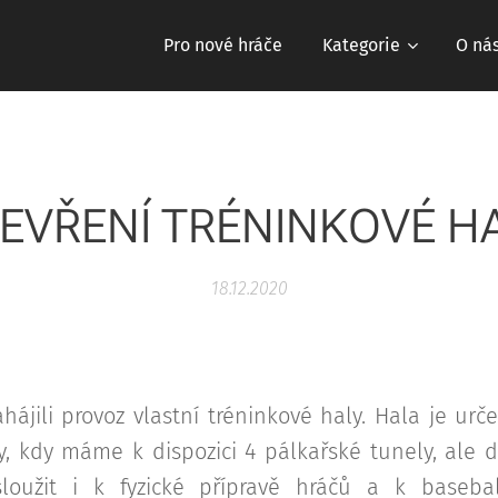
Pro nové hráče
Kategorie
O ná
EVŘENÍ TRÉNINKOVÉ H
18.12.2020
ahájili provoz vlastní tréninkové haly. Hala je ur
y, kdy máme k dispozici 4 pálkařské tunely, ale
loužit i k fyzické přípravě hráčů a k baseba