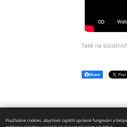
Také na sociálních
Share
Používáme cookies, abychom zajistili správné fungování a bezp