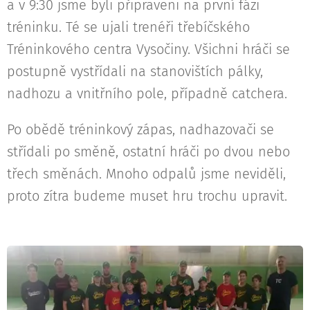
a v 9:30 jsme byli připraveni na první fázi
tréninku. Té se ujali trenéři třebíčského
Tréninkového centra Vysočiny. Všichni hráči se
postupně vystřídali na stanovištích pálky,
nadhozu a vnitřního pole, případně catchera.
Po obědě tréninkový zápas, nadhazovači se
střídali po směně, ostatní hráči po dvou nebo
třech směnách. Mnoho odpalů jsme neviděli,
proto zítra budeme muset hru trochu upravit.