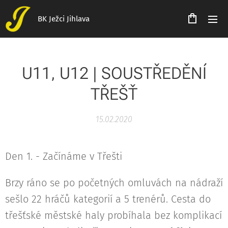
BK Ježci Jihlava
U11, U12 | SOUSTŘEDĚNÍ
TŘEŠŤ
15.02.2020
Den 1. - Začínáme v Třešti
Brzy ráno se po početných omluvách na nádraží
sešlo 22 hráčů kategorií a 5 trenérů. Cesta do
třešťské městské haly probíhala bez komplikací