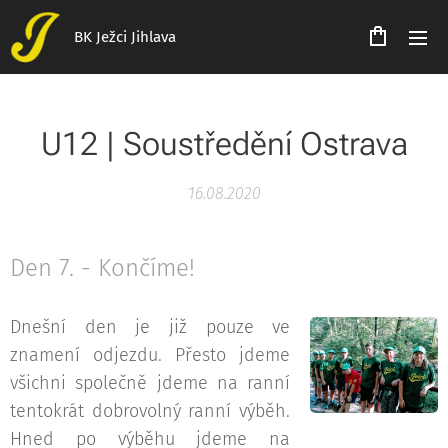
BK Ježci Jihlava
U12 | Soustředění Ostrava
16.08.2020
Den 7. - Končíme!
Dnešní den je již pouze ve
znamení odjezdu. Přesto jdeme
všichni společně jdeme na ranní
tentokrát dobrovolný ranní výběh.
Hned po výběhu jdeme na