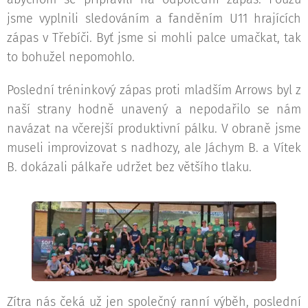
jsme vyplnili sledováním a fanděním U11 hrajících
zápas v Třebíči. Byť jsme si mohli palce umačkat, tak
to bohužel nepomohlo.
Poslední tréninkový zápas proti mladším Arrows byl z
naší strany hodně unavený a nepodařilo se nám
navázat na včerejší produktivní pálku. V obraně jsme
museli improvizovat s nadhozy, ale Jáchym B. a Vítek
B. dokázali pálkaře udržet bez většího tlaku.
Zítra nás čeká už jen společný ranní výběh, poslední