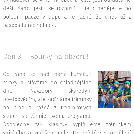
dešti šanci jestli se rozpustí. I tato naděje je po
polední pauze v trapu a je jasné, že dnes už z
baseballu nic nebude.
Den 3. - Bouřky na obzoru!
Od rána se nad námi kumulují
mraky a stáváme do chladnějšího
dne. Navzdory škaredým
předpovědím, ale začínáme tréninky
na plno a každá z tréninkových
skupin se věnuje svému programu.
Dopoledne tak klasicky vyplňujeme tréninkem
vnitřního a vnějšího pole. Po obědě se rozdělení