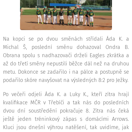
Na kopci se po dvou směnách střídali Áda K. a
Michal Š, poslední směnu dohazoval Ondra B.
Obrana spolu s nadhazovači drželi Eagles zkrátka a
až do třetí směny nepustili běžce dál než na druhou
metu. Dokonce se zadařilo i na pálce a postupně se
podařilo skóre navyšovat na výsledných 8:2 pro Ježky.
Po večeři odjeli Áda K. a Luky K., kteří zítra hrají
kvalifikace MČR v Třebíči a tak nás do posledních
dvou dní soustředění pokračuje 8. Zítra nás čeká
ještě jeden tréninkový zápas s domácími Arrows.
Kluci jsou dnešní výhrou natěšení, tak uvidíme, jak