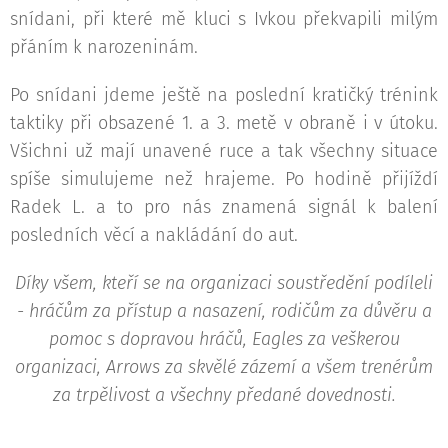
snídani, při které mě kluci s Ivkou překvapili milým
přáním k narozeninám. 🎉
Po snídani jdeme ještě na poslední kratičký trénink
taktiky při obsazené 1. a 3. metě v obraně i v útoku.
Všichni už mají unavené ruce a tak všechny situace
spíše simulujeme než hrajeme. Po hodině přijíždí
Radek L. a to pro nás znamená signál k balení
posledních věcí a nakládání do aut.
Díky všem, kteří se na organizaci soustředění podíleli
- hráčům za přístup a nasazení, rodičům za důvěru a
pomoc s dopravou hráčů, Eagles za veškerou
organizaci, Arrows za skvělé zázemí a všem trenérům
za trpělivost a všechny předané dovednosti.