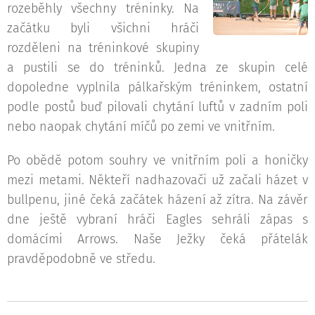
rozeběhly všechny tréninky. Na
začátku byli všichni hráči
rozděleni na tréninkové skupiny
a pustili se do tréninků. Jedna ze skupin celé
dopoledne vyplnila pálkařským tréninkem, ostatní
podle postů buď pilovali chytání luftů v zadním poli
nebo naopak chytání míčů po zemi ve vnitřním.
Po obědě potom souhry ve vnitřním poli a honičky
mezi metami. Někteří nadhazovači už začali házet v
bullpenu, jiné čeká začátek házení až zítra. Na závěr
dne ještě vybraní hráči Eagles sehráli zápas s
domácími Arrows. Naše Ježky čeká přátelák
pravděpodobně ve středu.