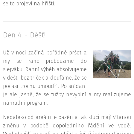
se to projeví na hřišti.
Den 4. - Déšť!
Už v noci začíná pořádně pršet a
my se ráno probouzíme do
slejváku. Ranní výběh absolvujeme
v dešti bez triček a doufáme, že se
počasí trochu umoudří. Po snídani
je ale jasné, že se tužby nevyplní a my realizujeme
náhradní program.
Nedaleko od areálu je bazén a tak kluci mají vítanou
změnu v podobě dopoledního řádění ve vodě.
Vyhladovělí se vrhli na oběd a ještě jednou dáváme