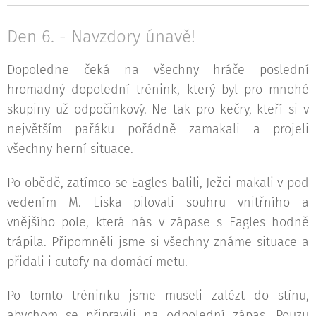
Den 6. - Navzdory únavě!
Dopoledne čeká na všechny hráče poslední
hromadný dopolední trénink, který byl pro mnohé
skupiny už odpočinkový. Ne tak pro kečry, kteří si v
největším pařáku pořádně zamakali a projeli
všechny herní situace.
Po obědě, zatímco se Eagles balili, Ježci makali v pod
vedením M. Liska pilovali souhru vnitřního a
vnějšího pole, která nás v zápase s Eagles hodně
trápila. Připomněli jsme si všechny známe situace a
přidali i cutofy na domácí metu.
Po tomto tréninku jsme museli zalézt do stínu,
abychom se připravili na odpolední zápas. Pouzu